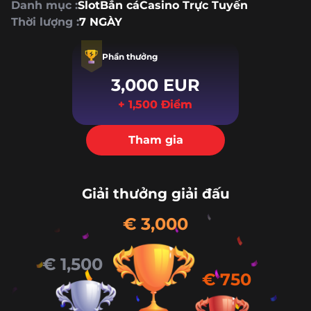
Danh mục :
Slot
Bắn cá
Casino Trực Tuyến
Thời lượng :
7 NGÀY
Phần thưởng
3,000 EUR
+ 1,500 Điểm
Tham gia
Giải thưởng giải đấu
€ 3,000
€ 1,500
€ 750