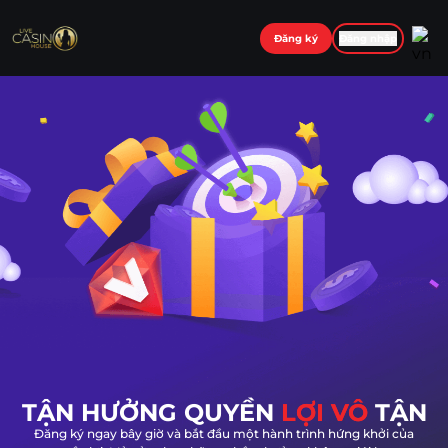
Đăng ký
Đăng nhập
TẬN HƯỞNG QUYỀN
LỢI VÔ
TẬN
Đăng ký ngay bây giờ và bắt đầu một hành trình hứng khởi của