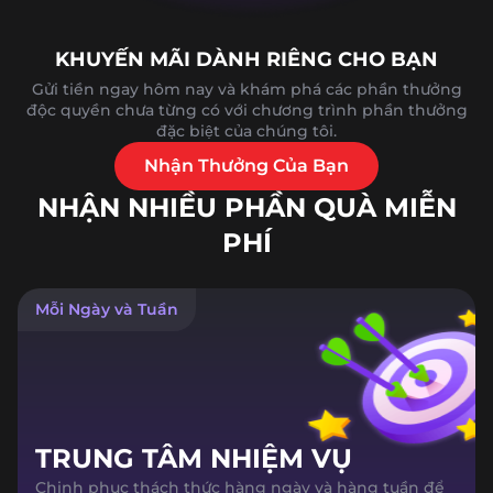
KHUYẾN MÃI DÀNH RIÊNG CHO BẠN
Gửi tiền ngay hôm nay và khám phá các phần thưởng
độc quyền chưa từng có với chương trình phần thưởng
đặc biệt của chúng tôi.
Nhận Thưởng Của Bạn
NHẬN NHIỀU PHẦN QUÀ MIỄN
PHÍ
Mỗi Ngày và Tuần
TRUNG TÂM NHIỆM VỤ
Chinh phục thách thức hàng ngày và hàng tuần để