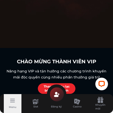
CHÀO MỪNG THÀNH VIÊN VIP
Nâng hạng VIP và tận hưởng các chương trình khuyến
mãi độc quyền cùng nhiều phần thưởng giá trị!
Tham gia câu lạc
bộ Trung thành
Khuyến
Slot
Đăng ký
Casino
Menu
mãi