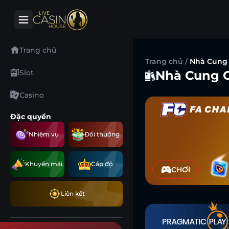
Trang chủ
Trang chủ /
Nhà Cung
Slot
Nhà Cung 
Casino
Đặc quyền
Nhiệm vụ
Đổi thưởng
Khuyến mãi
Cấp độ
CHƠI
Liên kết