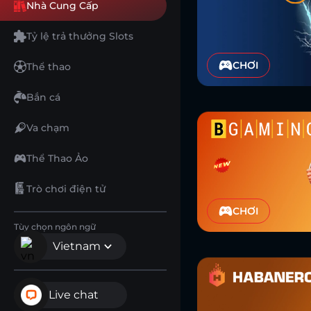
Nhà Cung Cấp
Tỷ lệ trả thưởng Slots
CHƠI
Thể thao
Bắn cá
Va chạm
Thể Thao Ảo
Trò chơi điện tử
CHƠI
Tùy chọn ngôn ngữ
Vietnam
Live chat