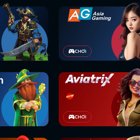
CHƠI
CHƠI