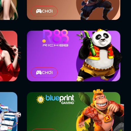
CHƠI
CHƠI