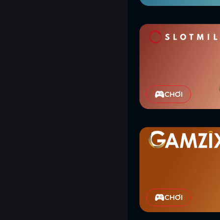
CHƠI
CHƠI