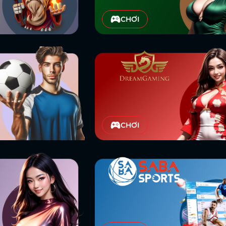
CHƠI
CHƠI