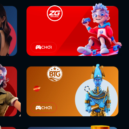
CHƠI
CHƠI