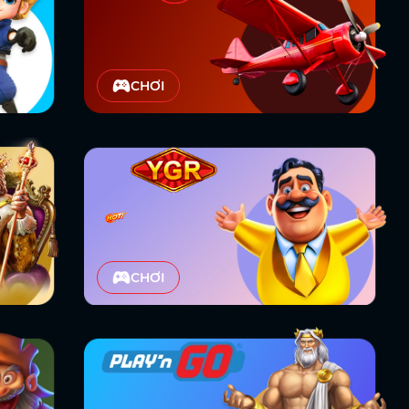
CHƠI
CHƠI