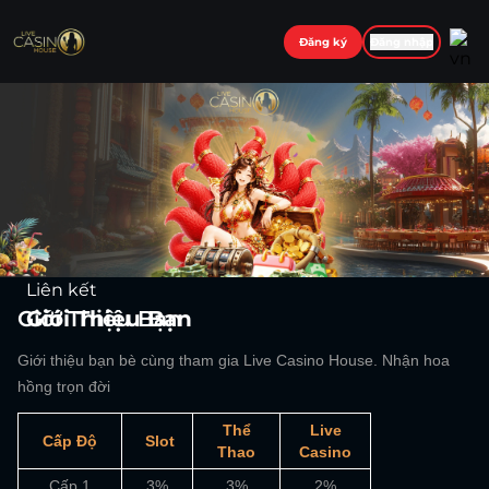
Đăng ký
Đăng nhập
Liên kết
Giới Thiệu Bạn
Giới Thiệu Bạn
Giới thiệu bạn bè cùng tham gia Live Casino House. Nhận hoa
hồng trọn đời
Thể
Live
Cấp Độ
Slot
Thao
Casino
Cấp 1
3%
3%
2%