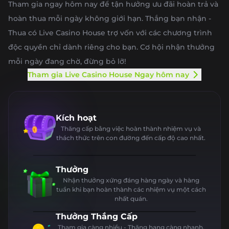
Tham gia ngay hôm nay để tận hưởng ưu đãi hoàn trả và
hoàn thua mỗi ngày không giới hạn. Thắng bạn nhận -
Thua có Live Casino House trợ vốn với các chương trình
độc quyền chỉ dành riêng cho bạn. Cơ hội nhận thưởng
mỗi ngày đang chờ, đừng bỏ lỡ!
Tham gia Live Casino House Ngay hôm nay
Kích hoạt
Thăng cấp bằng việc hoàn thành nhiệm vụ và
thách thức trên con đường đến cấp độ cao nhất.
Thưởng
Nhận thưởng xứng đáng hàng ngày và hàng
tuần khi bạn hoàn thành các nhiệm vụ một cách
nhất quán.
Thưởng Thắng Cấp
Tham gia càng nhiều - Thăng hạng càng nhanh.