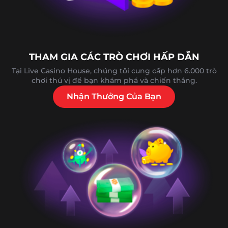
THAM GIA CÁC TRÒ CHƠI HẤP DẪN
Tại Live Casino House, chúng tôi cung cấp hơn 6.000 trò
chơi thú vị để bạn khám phá và chiến thắng.
Nhận Thưởng Của Bạn