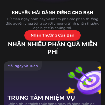
KHUYẾN MÃI DÀNH RIÊNG CHO BẠN
Gửi tiền ngay hôm nay và khám phá các phần thưởng
độc quyền chưa từng có với chương trình phần thưởng
đặc biệt của chúng tôi.
Nhận Thưởng Của Bạn
NHẬN NHIỀU PHẦN QUÀ MIỄN
PHÍ
Mỗi Ngày và Tuần
TRUNG TÂM NHIỆM VỤ
Chinh phục thách thức hàng ngày và hàng tuần để