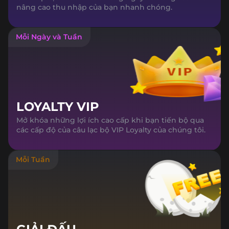
nâng cao thu nhập của bạn nhanh chóng.
Mỗi Ngày và Tuần
LOYALTY VIP
Mở khóa những lợi ích cao cấp khi bạn tiến bộ qua
các cấp độ của câu lạc bộ VIP Loyalty của chúng tôi.
Mỗi Tuần