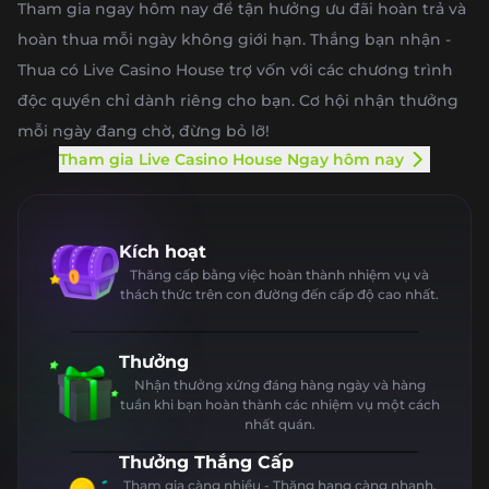
Tham gia ngay hôm nay để tận hưởng ưu đãi hoàn trả và
hoàn thua mỗi ngày không giới hạn. Thắng bạn nhận -
Thua có Live Casino House trợ vốn với các chương trình
độc quyền chỉ dành riêng cho bạn. Cơ hội nhận thưởng
mỗi ngày đang chờ, đừng bỏ lỡ!
Tham gia Live Casino House Ngay hôm nay
Kích hoạt
Thăng cấp bằng việc hoàn thành nhiệm vụ và
thách thức trên con đường đến cấp độ cao nhất.
Thưởng
Nhận thưởng xứng đáng hàng ngày và hàng
tuần khi bạn hoàn thành các nhiệm vụ một cách
nhất quán.
Thưởng Thắng Cấp
Tham gia càng nhiều - Thăng hạng càng nhanh.