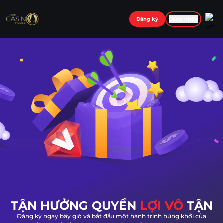
Đăng ký
Đăng nhập
TẬN HƯỞNG QUYỀN
LỢI VÔ
TẬN
Đăng ký ngay bây giờ và bắt đầu một hành trình hứng khởi của