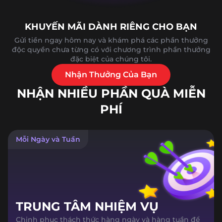
KHUYẾN MÃI DÀNH RIÊNG CHO BẠN
Gửi tiền ngay hôm nay và khám phá các phần thưởng
độc quyền chưa từng có với chương trình phần thưởng
đặc biệt của chúng tôi.
Nhận Thưởng Của Bạn
NHẬN NHIỀU PHẦN QUÀ MIỄN
PHÍ
Mỗi Ngày và Tuần
TRUNG TÂM NHIỆM VỤ
Chinh phục thách thức hàng ngày và hàng tuần để