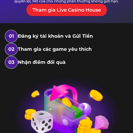
quyền lợi, Mở cửa cho những phần thưởng không giới hạn.
Tham gia Live Casino House
01
Đăng ký tài khoản và Gửi Tiền
02
Tham gia các game yêu thích
03
Nhận điểm đổi quà